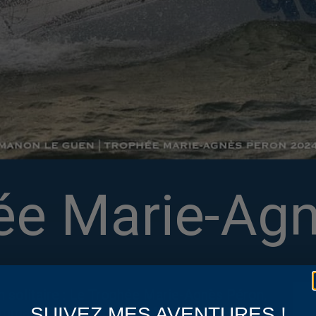
ée Marie-Ag
n solitaire : Le Trophée Marie-Agnès Péron,
SUIVEZ MES AVENTURES !
ommage à la navigatrice Mari-Agnès Péron,