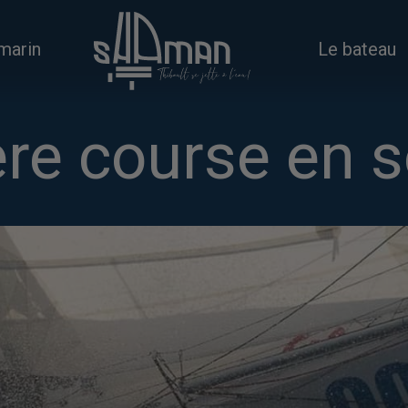
marin
Le bateau
e course en so