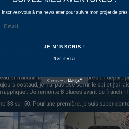
at 1991.
Inscrivez-vous à ma newsletter pour suivre mon projet de près
 : vais-je en être capable, vais-je aimer ?
lque chose !
réussites
JE M'INSCRIS !
Non merci
au et franchir la ligne d’arrivée ! Après un départ p
ours costaud, je n’ai pas osé sortir le spi et j’ai la
’appliquer. Je remonte 8 places avant de franchir la
mine 33 sur 50. Pour une première, je suis super conte